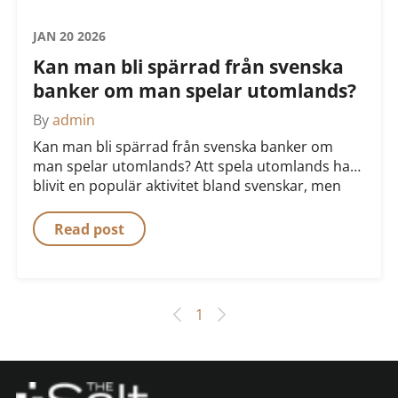
JAN 20 2026
Kan man bli spärrad från svenska
banker om man spelar utomlands?
By
admin
Kan man bli spärrad från svenska banker om
man spelar utomlands? Att spela utomlands har
blivit en populär aktivitet bland svenskar, men
det finns vissa regler och konsekvenser som man
måste vara medveten om. En av de vanligaste
Read post
frågorna är huruvida man kan bli spärrad från
svenska banker om man spelar på internationella
spelsajter. I […]
1