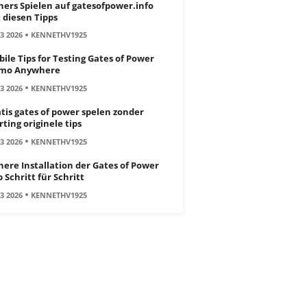
r-də uğur
Popular Posts
Sichers Spielen auf gatesofpow
Mit diesen Tipps
JUL 3 2026
KENNETHV1925
Mobile Tips for Testing Gates 
Demo Anywhere
JUL 3 2026
KENNETHV1925
Gratis gates of power spelen z
storting originele tips
JUL 3 2026
KENNETHV1925
Sichere Installation der Gates
App Schritt für Schritt