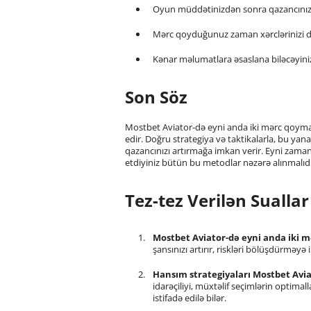
Mostbet Aviator-də eyni anda i
uğurunu artıraraq, daha məqsə
Bir neçə taktikaya nəzər salaq:
Mövcud Trendləri İzlə
qərarlar verə bilərsiniz.
Duyğularınızı İdarə E
verməyə kömək edəcək
Sınaq və Təcrübə:
Fərq
Oyununuzu qənaətlə sə
Uğur Qazanmağ
Uğur qazanmaq üçün aşağıdakı ə