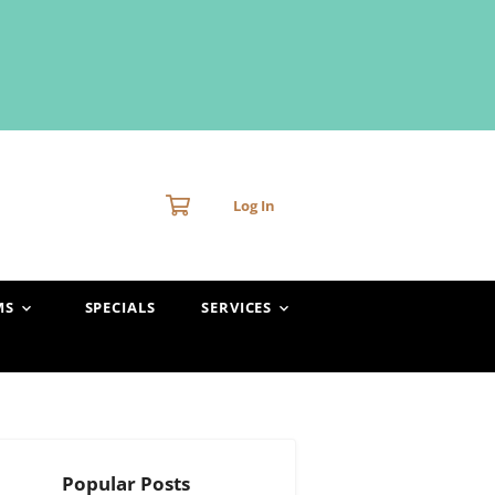
EST OF THE
26
 PARTNERS
SYMPTOMS
SPECIALS