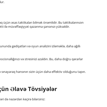
aktikası:
Qısa müddətli mərc taktikasını tətbiq edərək, oyun
n dəyişməsindən yararlanın.
ğın Üstünlükləri
ir çox üstünlükləri vardır. Bu yanaşma oyunçulara daha yük
 mərc üçün uduşlarınızı artır missiyanızda sizə yaradıcı bir 
aşağıdakı cəhətləri müsbət rəngdə vurğulamaq lazımdır:
üçün eyni anda şans əldə edirsiniz.
irinə təsiri sizə strategiya hazırlamağa kömək edir.
maq fürsətiniz olur.
aktikaları