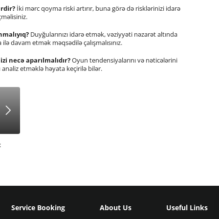
 qazancınızı geri çəkin, itkiləriniz ilə sınmayın.
xərclərinizi düzgün planlayın.
na biləcəyiniz şəxsi strategiyalarınızı yaradın.
 iki mərc qoymaq, müasir mərc dünyasında oyunçulara yeni 
tikalarla, bu yanaşma sizə səhvlərinizi minimuma endirməyə 
erir. Eyni zamanda, məmnuniyyətli bir oyun təcrübəsi əldə e
əzərə alınmalıdır
Mostbet
.
 Suallar (FAQ)
yni anda iki mərc qoymağın faydaları nələrdir?
İki sərfəl