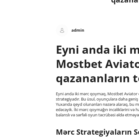
BACK TO ALL POSTS
Eyni anda iki
admin
Eyni anda
Mostbet A
qazananla