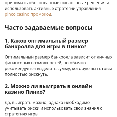
принимать обоснованные финансовые решения и
использовать активные стратегии управления
pinco casino промокод
.
Часто задаваемые вопросы
1. Каков оптимальный размер
банкролла для игры в Пинко?
Оптимальный размер банкролла зависит от личных
финансовых возможностей, но обычно
рекомендуется выделить сумму, которую вы готовы
полностью рискнуть.
2. Можно ли выиграть в онлайн
казино Пинко?
Да, выиграть можно, однако необходимо
учитывать риски и использовать свои знания о
стратегиях игры.