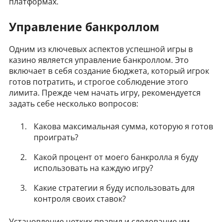
платформах.
Управление банкроллом
Одним из ключевых аспектов успешной игры в
казино является управление банкроллом. Это
включает в себя создание бюджета, который игрок
готов потратить, и строгое соблюдение этого
лимита. Прежде чем начать игру, рекомендуется
задать себе несколько вопросов:
Какова максимальная сумма, которую я готов
проиграть?
Какой процент от моего банкролла я буду
использовать на каждую игру?
Какие стратегии я буду использовать для
контроля своих ставок?
Установление четких правил и следование им