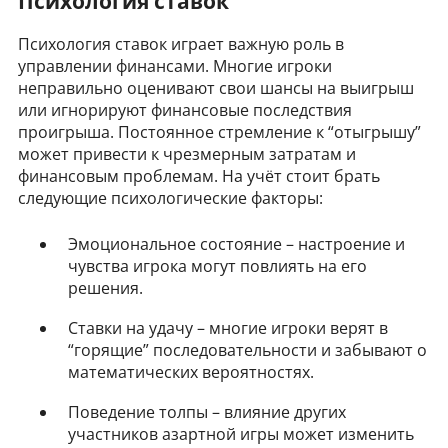
Психология ставок
Психология ставок играет важную роль в
управлении финансами. Многие игроки
неправильно оценивают свои шансы на выигрыш
или игнорируют финансовые последствия
проигрыша. Постоянное стремление к “отыгрышу”
может привести к чрезмерным затратам и
финансовым проблемам. На учёт стоит брать
следующие психологические факторы:
Эмоциональное состояние – настроение и
чувства игрока могут повлиять на его
решения.
Ставки на удачу – многие игроки верят в
“горящие” последовательности и забывают о
математических вероятностях.
Поведение толпы – влияние других
участников азартной игры может изменить