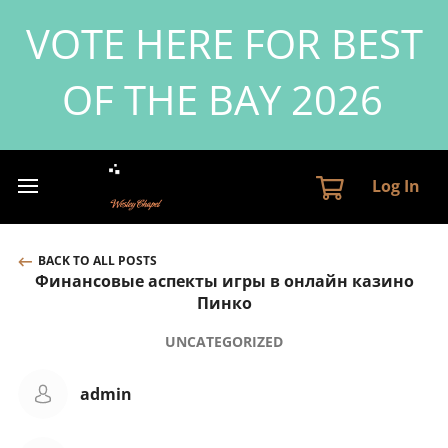
VOTE HERE FOR BEST
OF THE BAY 2026
Log In
BACK TO ALL POSTS
Финансовые аспекты игры в онлайн казино
Пинко
UNCATEGORIZED
admin