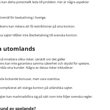
ara medveten om. En av de vanligaste frågorna är huruvid
m man spelar på internationella spelsajter. I denna artikel k
som gäller för svenskar som spelar utomlands och det möjliga
ar kring spelande utomlands
ng spelande för att skydda konsumenter och säkerställa en rä
Sverige måste ha en svensk spellicens. När svenskar väljer 
r svensk licens kan detta potentiellt leda till problem. Här ä
vinster kan bli föremål för beskattning i Sverige.
m spelar utan licens kan riskera att få restriktioner på sina 
: Vissa utländska sajter tillåter inte återbetalning till svensk