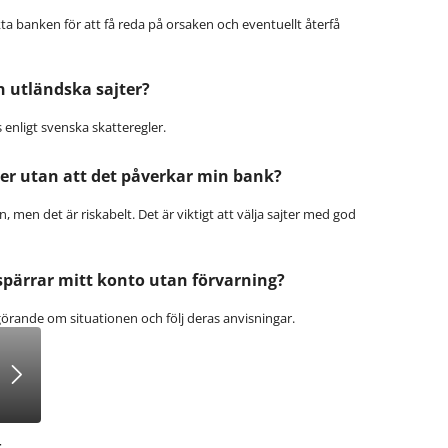
tningar: Undvik stora eller frekventa insättningar och uttag f
ll dig uppdaterad med svenska spel- och banklagar för att för
 utomlands kan medföra risker för att bli spärrad av svenska
d reglerna. För att skydda sina bankkonton är det viktigt at
. Genom att hålla en öppen kommunikation med sin bank och 
inimera riskerna och njuta av spelande på ett tryggt sätt
nster beskattade om jag spelar utomlands?