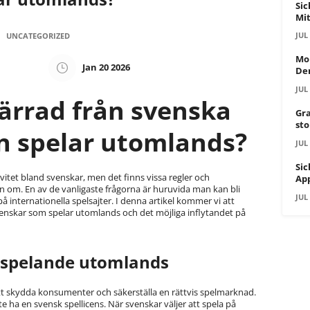
 spärrad från svenska banker
spelar utomlands?
UNCATEGORIZED
Jan 20 2026
li spärrad från sve
m man spelar utoml
 en populär aktivitet bland svenskar, men det finns vissa regl