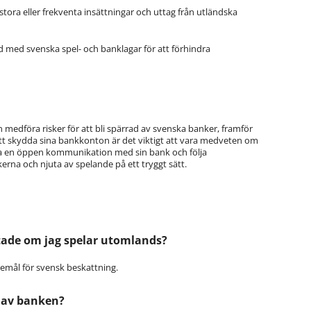
rekventa eller stora insättningar och uttag kan väcka misstan
 en kund har ett beteende som avviker från normala bankak
r följer kundens finansiella historia och kan agera om något
öra för att undvika problem 
ad från banken när man spelar utomlands finns det några strat
t ha klarhet och transparens i sina spelvanor kan hjälpa. Här
akta din bank för att informera dem om dina spelaktiviteter