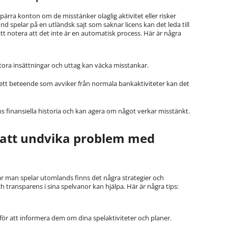
att spela utomlands
elsajter kan också innebära olika risker, särskilt om det gäller
utan svensk licens kan inte garantera samma säkerhet och sk
 agerar för att skydda sina kunder. Några av dessa risker inklu
 sajter kan erbjuda lockande bonusar, men vara oseriösa.
: Det kan vara komplicerat att stänga konton på utländska sa
g: Utländska sajter kan marknadsföra sig på sätt som inte föl
onton på grund av spelande?
anker rätt att spärra konton om de misstänker olaglig aktivite
ker att en kund spelar på en utländsk sajt som saknar licens
r dock viktigt att notera att det inte är en automatisk proces