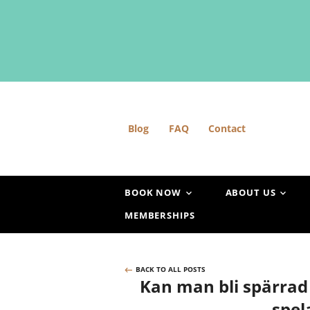
Blog
FAQ
Contact
BOOK NOW
ABO
MEMBERSHIPS