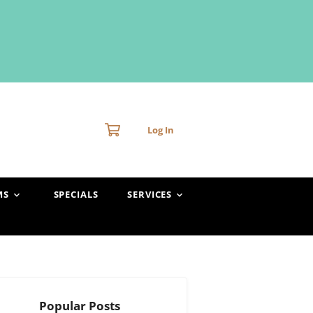
EST OF THE
26
 PARTNERS
SYMPTOMS
SPECIALS