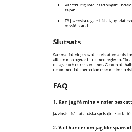
Typ av transaktioner: F
Ovanliga beteenden: Om
leda till granskning.
Kundens historik: Banke
Vad man kan g
banken
För att undvika att bli spärr
rekommendationer att följa. At
https://passportintime.com/
Informera banken: Kont