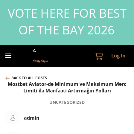
VOTE HERE FOR BEST
OF THE BAY 2026
Log In
BACK TO ALL POSTS
Mostbet Aviator-də Minimum və Maksimum Mərc
Limiti ilə Mənfəəti Artırmağın Yolları
UNCATEGORIZED
admin