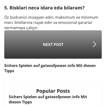
5. Riskləri necə idarə edə bilərəm?
Öz büdcənizi müəyyən edin, maksimum və minimum
mərc limitlərinə riayət edin və emosional qərarlar
verməməyə çalışın.
NEXT POST
Sichers Spielen auf gatesofpower.info Mit diesen
Tipps
Popular Posts
Sichers Spielen auf gatesofpower.info Mit
diesen Tipps