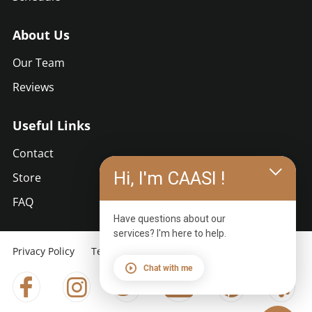
About Us
Our Team
Reviews
Useful Links
Contact
Hi, I'm CAASI !
Store
FAQ
Have questions about our
services? I'm here to help.
Privacy Policy
Terms of Use
Chat with me