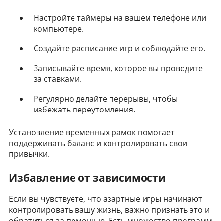
Настройте таймеры на вашем телефоне или
компьютере.
Создайте расписание игр и соблюдайте его.
Записывайте время, которое вы проводите
за ставками.
Регулярно делайте перерывы, чтобы
избежать переутомления.
Установление временных рамок помогает
поддерживать баланс и контролировать свои
привычки.
Избавление от зависимости
Если вы чувствуете, что азартные игры начинают
контролировать вашу жизнь, важно признать это и
обратиться за помощью. Есть множество программ