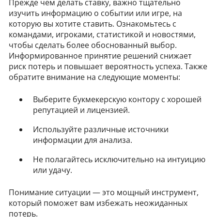
Прежде чем делать ставку, важно тщательно
изучить информацию о событии или игре, на
которую вы хотите ставить. Ознакомьтесь с
командами, игроками, статистикой и новостями,
чтобы сделать более обоснованный выбор.
Информированное принятие решений снижает
риск потерь и повышает вероятность успеха. Также
обратите внимание на следующие моменты:
Выберите букмекерскую контору с хорошей
репутацией и лицензией.
Используйте различные источники
информации для анализа.
Не полагайтесь исключительно на интуицию
или удачу.
Понимание ситуации — это мощный инструмент,
который поможет вам избежать неожиданных
потерь.