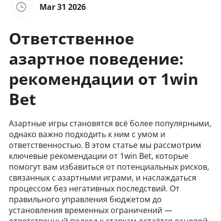
Mar 31 2026
Ответственное
азартное поведение:
рекомендации от 1win
Bet
Азартные игры становятся всё более популярными,
однако важно подходить к ним с умом и
ответственностью. В этом статье мы рассмотрим
ключевые рекомендации от 1win Bet, которые
помогут вам избавиться от потенциальных рисков,
связанных с азартными играми, и наслаждаться
процессом без негативных последствий. От
правильного управления бюджетом до
установления временных ограничений —