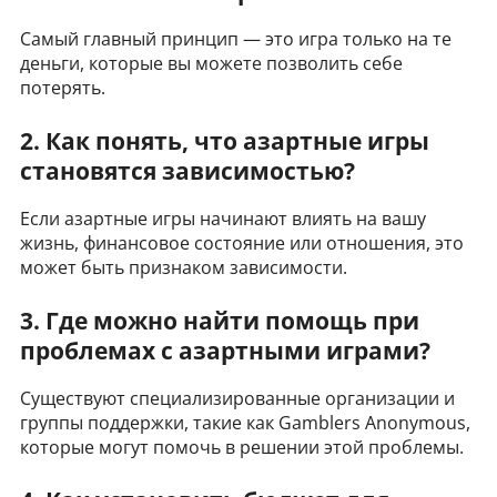
Самый главный принцип — это игра только на те
деньги, которые вы можете позволить себе
потерять.
2. Как понять, что азартные игры
становятся зависимостью?
Если азартные игры начинают влиять на вашу
жизнь, финансовое состояние или отношения, это
может быть признаком зависимости.
3. Где можно найти помощь при
проблемах с азартными играми?
Существуют специализированные организации и
группы поддержки, такие как Gamblers Anonymous,
которые могут помочь в решении этой проблемы.