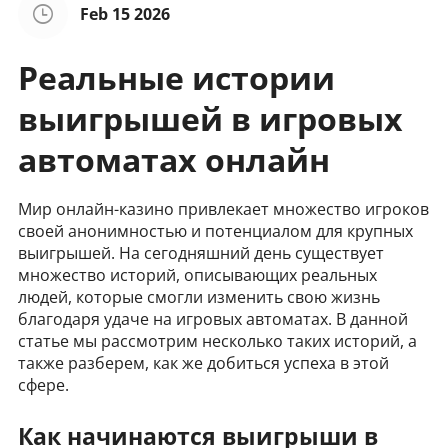
Feb 15 2026
Реальные истории
выигрышей в игровых
автоматах онлайн
Мир онлайн-казино привлекает множество игроков
своей анонимностью и потенциалом для крупных
выигрышей. На сегодняшний день существует
множество историй, описывающих реальных
людей, которые смогли изменить свою жизнь
благодаря удаче на игровых автоматах. В данной
статье мы рассмотрим несколько таких историй, а
также разберем, как же добиться успеха в этой
сфере.
Как начинаются выигрыши в