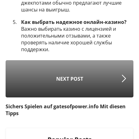
джекпотами обычно предлагают лучшие
шансы на выигрыш.
Как выбрать надежное онлайн-казино?
Важно выбирать казино с лицензией и
положительными отзывами, а также
проверять наличие хорошей службы
поддержки.
NEXT POST
Sichers Spielen auf gatesofpower.info Mit diesen
Tipps