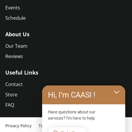
Events
Schedule
About Us
Our Team
Reviews
Useful Links
Contact
Hi, I'm CAASI !
Store
FAQ
Have questions about our
services? I'm here to help.
Privacy Policy
Terms of Use