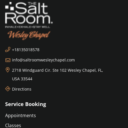
+18135018578
info@saltroomwesleychapel.com
2718 Windguard Cir. Ste 102
Wesley Chapel, FL,
USA
33544
Directions
Service Booking
Appointments
Classes