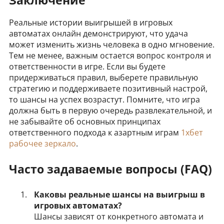
Заключение
Реальные истории выигрышей в игровых
автоматах онлайн демонстрируют, что удача
может изменить жизнь человека в одно мгновение.
Тем не менее, важным остается вопрос контроля и
ответственности в игре. Если вы будете
придерживаться правил, выберете правильную
стратегию и поддерживаете позитивный настрой,
то шансы на успех возрастут. Помните, что игра
должна быть в первую очередь развлекательной, и
не забывайте об основных принципах
ответственного подхода к азартным играм
1хбет
рабочее зеркало
.
Часто задаваемые вопросы (FAQ)
Каковы реальные шансы на выигрыш в
игровых автоматах?
Шансы зависят от конкретного автомата и