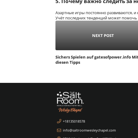
адаптироваться и исследоват
грамотный подход, опыт и з
Часто задава
1. Какой процент в
В общем, RTP выше 95% счи
выигрыш.
2. Как правильно в
Обратите внимание на репу
бонусы.
3. Как мне установ