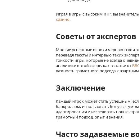
Бесплатные вращен
возможность выиграт
Однако важно внимательно ч
быть свои ограничения и т
Выбор игр с высок
Одним из главных факторов,
Игры с высоким RTP обеспе
варианты:
Слоты с высоким RTP
Настольные игры, так
сравнению со слотами
Живые казино: Элеме
для победы.