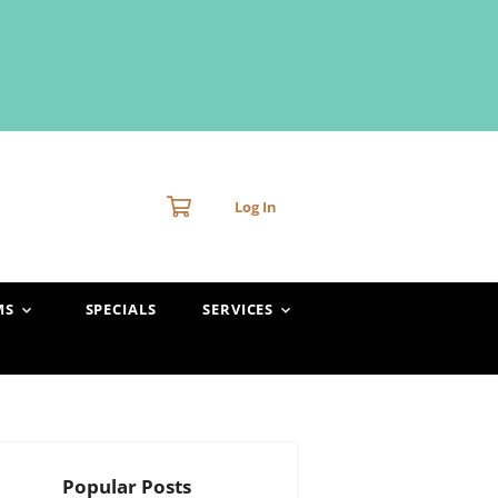
EST OF THE
26
 PARTNERS
SYMPTOMS
SPECIALS