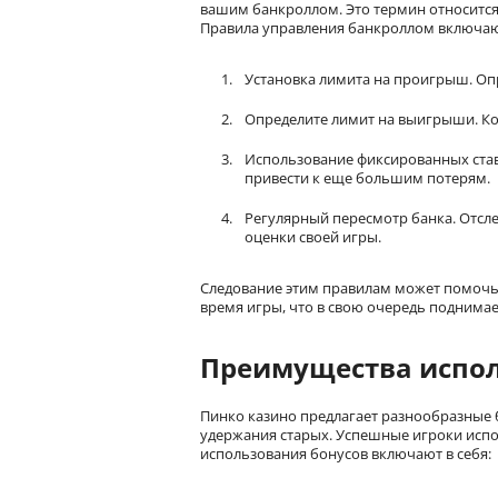
стратегии работают, чтобы 
секреты, которые могут по
Мы рассмотрим методы упр
советы по выбору игр, кото
углубитесь в сложные такти
Управление.b
Одним из самых ключевых а
вашим банкроллом. Это терм
Правила управления банкро
Установка лимита на 
Определите лимит на 
Использование фиксир
привести к еще боль