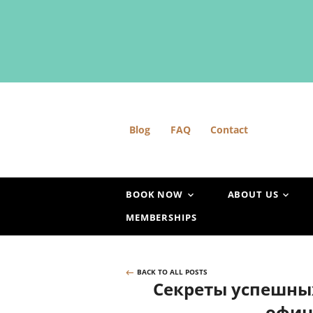
Blog
FAQ
Contact
BOOK NOW
ABO
MEMBERSHIPS