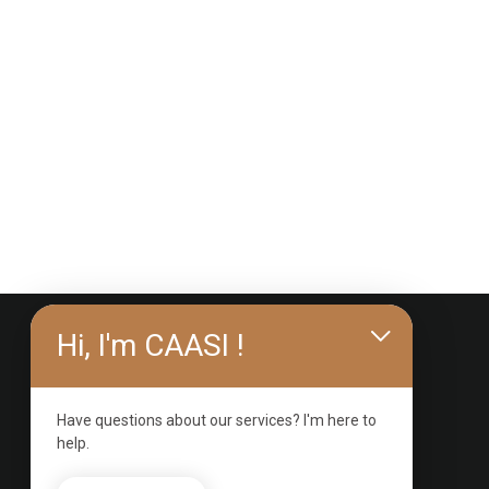
ько удача, но и
нсов на
Hi, I'm CAASI !
в и предлагаемые
Have questions about our services? I'm here to
help.