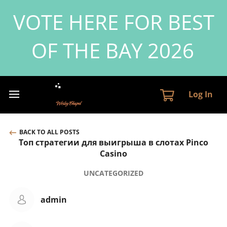
VOTE HERE FOR BEST
OF THE BAY 2026
Log In
BACK TO ALL POSTS
Топ стратегии для выигрыша в слотах Pinco
Casino
UNCATEGORIZED
admin