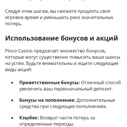
Следуя этим шагам, вы сможете продлить свое
игровое время и уменьшить риск значительных
потерь.
Использование бонусов и акций
Pinco Casino предлагает множество бонусов,
которые могут существенно повысить ваши шансы
на успех. Будьте внимательны и ищите следующие
виды акций:
Приветственные бонусы:
Отличный способ
увеличить ваш первоначальный депозит.
Бонусы на пополнение:
Дополнительные
средства при следующих пополнениях.
Кэшбек:
Возврат части потерь за
определенные периоды.