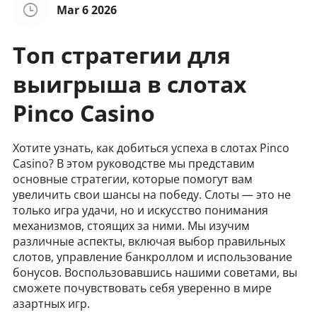
Mar 6 2026
Топ стратегии для
выигрыша в слотах
Pinco Casino
Хотите узнать, как добиться успеха в слотах Pinco
Casino? В этом руководстве мы представим
основные стратегии, которые помогут вам
увеличить свои шансы на победу. Слоты — это не
только игра удачи, но и искусство понимания
механизмов, стоящих за ними. Мы изучим
различные аспекты, включая выбор правильных
слотов, управление банкроллом и использование
бонусов. Воспользовавшись нашими советами, вы
сможете почувствовать себя уверенно в мире
азартных игр.