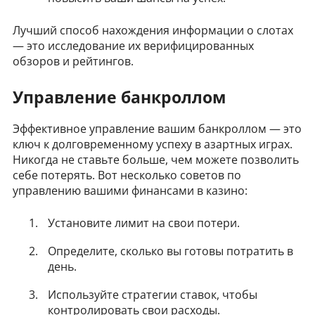
Лучший способ нахождения информации о слотах
— это исследование их верифицированных
обзоров и рейтингов.
Управление банкроллом
Эффективное управление вашим банкроллом — это
ключ к долговременному успеху в азартных играх.
Никогда не ставьте больше, чем можете позволить
себе потерять. Вот несколько советов по
управлению вашими финансами в казино:
Установите лимит на свои потери.
Определите, сколько вы готовы потратить в
день.
Используйте стратегии ставок, чтобы
контролировать свои расходы.